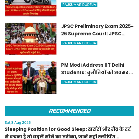
Deluxe? जानिए कौन सी बाइक है
RAJKUMAR DUDEJA
आपके लिए बेस्ट
JPSC Preliminary Exam 2025-
26 Supreme Court: JPSC
सिविल सेवा परीक्षा रद्द करने की
RAJKUMAR DUDEJA
मांग, सुप्रीम कोर्ट पहुंची PIL
PM Modi Address IIT Delhi
Students: चुनौतियों को अवसर में
बदलें युवा, आईआईटी दिल्ली के
RAJKUMAR DUDEJA
57वें दीक्षांत समारोह में पीएम मोदी
का नया मंत्र
RECOMMENDED
Sat,8 Aug 2026
Sleeping Position for Good Sleep: खर्राटों और रीढ़ के दर्द
से बचना है तो बदलें सोने का तरीका, जानें सही स्लीपिंग