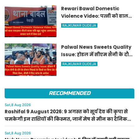
Rewari Bawal Domestic
Violence Video: पत्नी को बाल
पकड़कर पीटने वाला पति खुद
RAJKUMAR DUDEJA
पहुंचा अस्पताल, बावल थाने में केस
दर्ज
Palwal News Sweets Quality
Issue: होडल में सीएम सैनी के दौरे
के दौरान मिठाई के डिब्बे पर बिना
RAJKUMAR DUDEJA
डेट के मिला घेवर, डीसी ने दिए जांच
के आदेश
RECOMMENDED
Sat,8 Aug 2026
Rashifal 9 August 2026: 9 अगस्त को सूर्य देव की कृपा से
चमकेगी इन राशियों की किस्मत, जानें मेष से मीन का दैनिक
राशिफल
Sat,8 Aug 2026