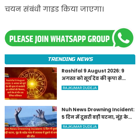
चयन संबंधी गाइड किया जाएगा।
TRENDING NEWS
Rashifal 9 August 2026: 9
अगस्त को सूर्य देव की कृपा से
चमकेगी इन राशियों की किस्मत,
RAJKUMAR DUDEJA
जानें मेष से मीन का दैनिक
राशिफल
Nuh News Drowning Incident:
5 दिन में दूसरी बड़ी घटना, नूंह के
बडेड गांव में तालाब में डूबने से बच्चे
RAJKUMAR DUDEJA
की मौत