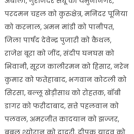
अंबाला, गुरजिंदर संधू को यमुनानगर,
परदमन चहल को कुरुक्षेत्र, मनिंदर पूनिया
को करनाल, अमन मांडी को पानीपत,
जिला पार्षद देवेन्द्र पुजारी को कैथल,
राजेश बूरा को जींद, संदीप घनघस को
भिवानी, सूरज कालीरमन को हिसार, नरेन
कुमार को फतेहाबाद, भगवान कोटली को
सिरसा, बल्लू खेड़ीसाध को रोहतक, बॉबी
डागर को फरीदाबाद, सत्ते पहलवान को
पलवल, अमरजीत कादयान को झज्जर,
बबलू श्योरान को दादरी, दीपक यादव को