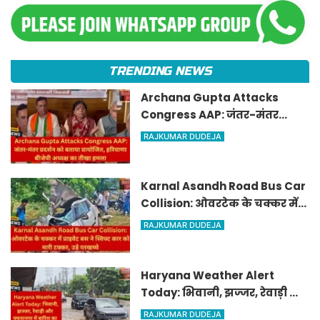
TRENDING NEWS
Archana Gupta Attacks
Congress AAP: जंतर-मंतर
प्रदर्शन को बताया प्रायोजित,
RAJKUMAR DUDEJA
हरियाणा बीजेपी अध्यक्ष का तीखा
हमला
Karnal Asandh Road Bus Car
Collision: ओवरटेक के चक्कर में
प्राइवेट बस ने स्विफ्ट कार को मारी
RAJKUMAR DUDEJA
टक्कर, उड़े परखच्चे
Haryana Weather Alert
Today: भिवानी, झज्जर, रेवाड़ी और
यमुनानगर में बारिश का येलो
RAJKUMAR DUDEJA