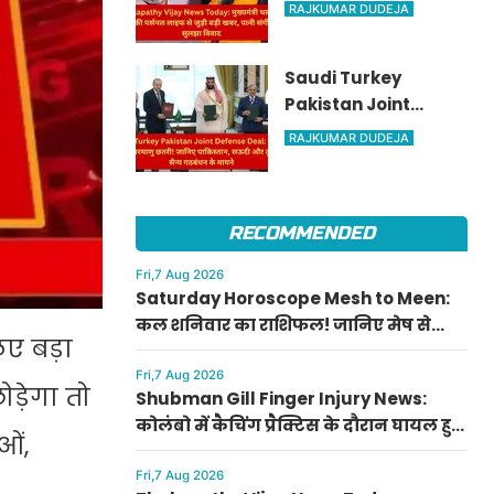
मुख्यमंत्री थलपति विजय
RAJKUMAR DUDEJA
की पर्सनल लाइफ से
जुड़ी बड़ी खबर, पत्नी
Saudi Turkey
संगीता संग सुलझा
Pakistan Joint
विवाद
Defense Deal: तुर्की
RAJKUMAR DUDEJA
को मिली परमाणु छतरी!
जानिए पाकिस्तान,
सऊदी और तुर्की के सैन्य
RECOMMENDED
गठबंधन के मायने
Fri,7 Aug 2026
Saturday Horoscope Mesh to Meen:
कल शनिवार का राशिफल! जानिए मेष से
ए बड़ा
मीन राशि वालों के लिए कैसा रहेगा दिन, किसे
मिलेगा आर्थिक लाभ
Fri,7 Aug 2026
ड़ेगा तो
Shubman Gill Finger Injury News:
कोलंबो में कैचिंग प्रैक्टिस के दौरान घायल हुए
ओं,
शुभमन गिल, जानिए गॉल टेस्ट में खेलेंगे या
नहीं
Fri,7 Aug 2026