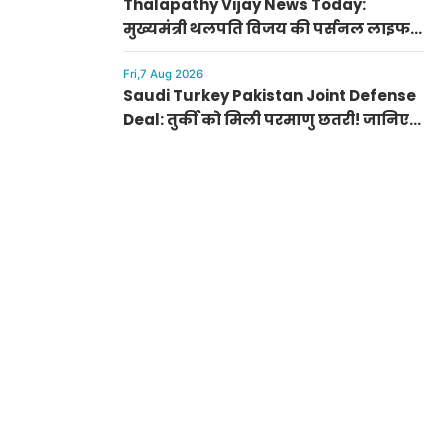
Thalapathy Vijay News Today:
मुख्यमंत्री थलपति विजय की पर्सनल लाइफ
से जुड़ी बड़ी खबर, पत्नी संगीता संग सुलझा
विवाद
Fri,7 Aug 2026
Saudi Turkey Pakistan Joint Defense
Deal: तुर्की को मिली परमाणु छतरी! जानिए
पाकिस्तान, सऊदी और तुर्की के सैन्य गठबंधन
के मायने