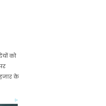
ियों को
 पर
 हजार के