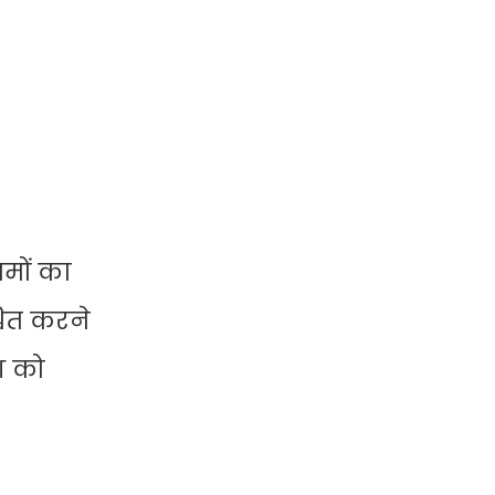
यमों का
चित करने
श को