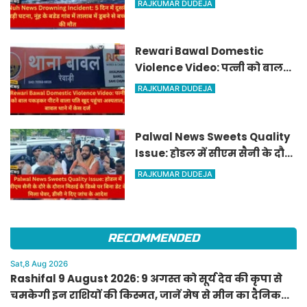
RAJKUMAR DUDEJA
की मौत
Rewari Bawal Domestic
Violence Video: पत्नी को बाल
पकड़कर पीटने वाला पति खुद
RAJKUMAR DUDEJA
पहुंचा अस्पताल, बावल थाने में केस
दर्ज
Palwal News Sweets Quality
Issue: होडल में सीएम सैनी के दौरे
के दौरान मिठाई के डिब्बे पर बिना
RAJKUMAR DUDEJA
डेट के मिला घेवर, डीसी ने दिए जांच
के आदेश
RECOMMENDED
Sat,8 Aug 2026
Rashifal 9 August 2026: 9 अगस्त को सूर्य देव की कृपा से
चमकेगी इन राशियों की किस्मत, जानें मेष से मीन का दैनिक