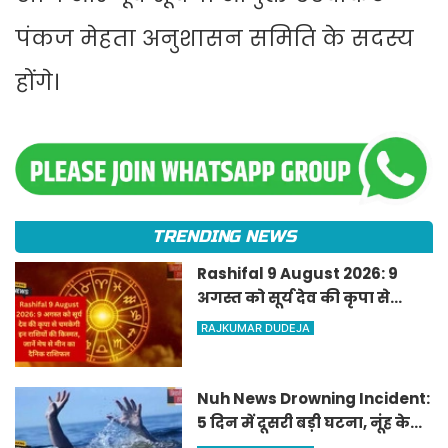
पंकज मेहता अनुशासन समिति के सदस्य
होंगे।
TRENDING NEWS
Rashifal 9 August 2026: 9
अगस्त को सूर्य देव की कृपा से
चमकेगी इन राशियों की किस्मत,
RAJKUMAR DUDEJA
जानें मेष से मीन का दैनिक
राशिफल
Nuh News Drowning Incident:
5 दिन में दूसरी बड़ी घटना, नूंह के
बडेड गांव में तालाब में डूबने से बच्चे