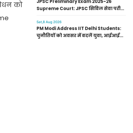
JPSC Preliminary Exam 2025-26
शोधन को
Supreme Court: JPSC सिविल सेवा परीक्षा
रद्द करने की मांग, सुप्रीम कोर्ट पहुंची PIL
eme
Sat,8 Aug 2026
PM Modi Address IIT Delhi Students:
चुनौतियों को अवसर में बदलें युवा, आईआईटी
दिल्ली के 57वें दीक्षांत समारोह में पीएम मोदी
का नया मंत्र