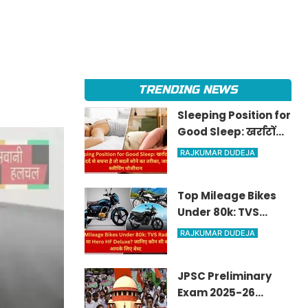
TRENDING NEWS
Sleeping Position for
Good Sleep: खर्राटों
और रीढ़ के दर्द से बचना है
RAJKUMAR DUDEJA
तो बदलें सोने का तरीका,
जानें सही स्लीपिंग
Top Mileage Bikes
पोजीशन
Under 80k: TVS
Radeon, Sport या
RAJKUMAR DUDEJA
Hero HF Deluxe?
जानिए कौन सी बाइक है
JPSC Preliminary
आपके लिए बेस्ट
Exam 2025-26