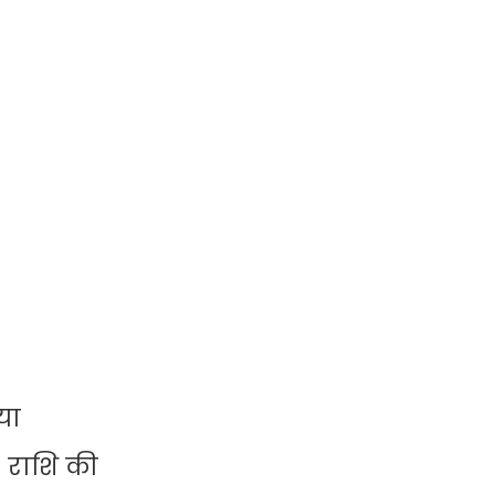
या
 राशि की