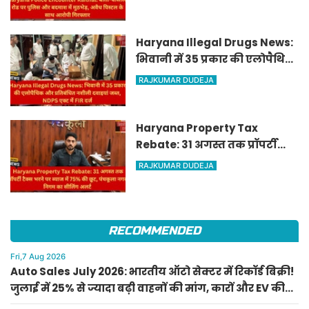
पिस्टल के साथ आरोपी गिरफ्तार
Haryana Illegal Drugs News:
भिवानी में 35 प्रकार की एलोपैथिक
और प्रतिबंधित नशीली दवाइयां
RAJKUMAR DUDEJA
जब्त, NDPS एक्ट में FIR दर्ज
Haryana Property Tax
Rebate: 31 अगस्त तक प्रॉपर्टी
टैक्स भरने पर ब्याज में 75% की
RAJKUMAR DUDEJA
छूट, पंचकूला नगर निगम का
सीलिंग अलर्ट
RECOMMENDED
Fri,7 Aug 2026
Auto Sales July 2026: भारतीय ऑटो सेक्टर में रिकॉर्ड बिक्री!
जुलाई में 25% से ज्यादा बढ़ी वाहनों की मांग, कारों और EV की
भारी सेल