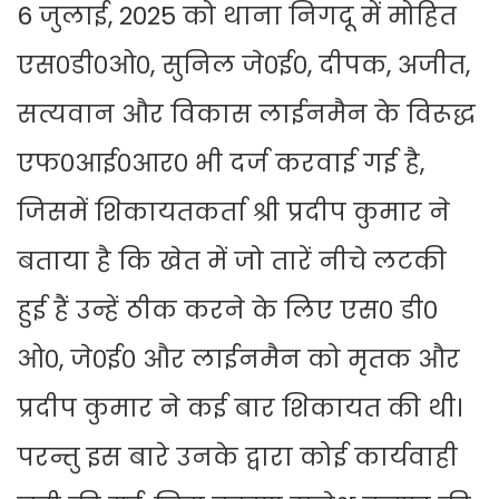
6 जुलाई, 2025 को थाना निगदू में मोहित
एस०डी०ओ०, सुनिल जे०ई०, दीपक, अजीत,
सत्यवान और विकास लाईनमैन के विरूद्ध
एफ०आई०आर० भी दर्ज करवाई गई है,
जिसमें शिकायतकर्ता श्री प्रदीप कुमार ने
बताया है कि खेत में जो तारें नीचे लटकी
हुई हैं उन्हें ठीक करने के लिए एस० डी०
ओ०, जे०ई० और लाईनमैन को मृतक और
प्रदीप कुमार ने कई बार शिकायत की थी।
परन्तु इस बारे उनके द्वारा कोई कार्यवाही