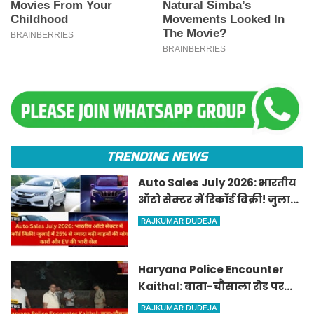
TRENDING NEWS
Auto Sales July 2026: भारतीय
ऑटो सेक्टर में रिकॉर्ड बिक्री! जुलाई
में 25% से ज्यादा बढ़ी वाहनों की
RAJKUMAR DUDEJA
मांग, कारों और EV की भारी सेल
Haryana Police Encounter
Kaithal: बाता-चौसाला रोड पर
पुलिस और बदमाश में मुठभेड़, अवैध
RAJKUMAR DUDEJA