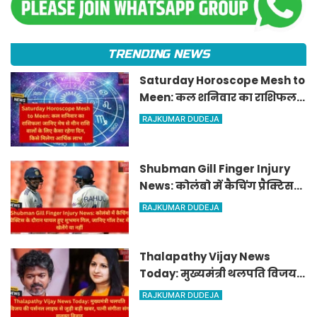
TRENDING NEWS
Saturday Horoscope Mesh to
Meen: कल शनिवार का राशिफल!
जानिए मेष से मीन राशि वालों के
RAJKUMAR DUDEJA
लिए कैसा रहेगा दिन, किसे मिलेगा
आर्थिक लाभ
Shubman Gill Finger Injury
News: कोलंबो में कैचिंग प्रैक्टिस
के दौरान घायल हुए शुभमन गिल,
RAJKUMAR DUDEJA
जानिए गॉल टेस्ट में खेलेंगे या नहीं
Thalapathy Vijay News
Today: मुख्यमंत्री थलपति विजय
की पर्सनल लाइफ से जुड़ी बड़ी खबर,
RAJKUMAR DUDEJA
पत्नी संगीता संग सुलझा विवाद