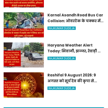
हरियाणा बीजेपी अध्यक्ष का तीखा
हमला
Karnal Asandh Road Bus Car
Collision: ओवरटेक के चक्कर में
प्राइवेट बस ने स्विफ्ट कार को मारी
RAJKUMAR DUDEJA
टक्कर, उड़े परखच्चे
Haryana Weather Alert
Today: भिवानी, झज्जर, रेवाड़ी और
यमुनानगर में बारिश का येलो
RAJKUMAR DUDEJA
अलर्ट, जानें मौसम का हाल
Rashifal 9 August 2026: 9
अगस्त को सूर्य देव की कृपा से
चमकेगी इन राशियों की किस्मत,
RAJKUMAR DUDEJA
जानें मेष से मीन का दैनिक
राशिफल