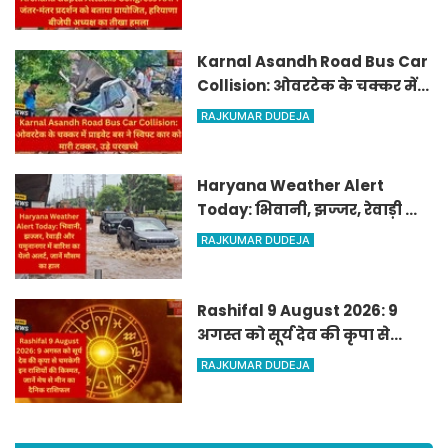
हरियाणा बीजेपी अध्यक्ष का तीखा
हमला
Karnal Asandh Road Bus Car
Collision: ओवरटेक के चक्कर में
प्राइवेट बस ने स्विफ्ट कार को मारी
RAJKUMAR DUDEJA
टक्कर, उड़े परखच्चे
Haryana Weather Alert
Today: भिवानी, झज्जर, रेवाड़ी और
यमुनानगर में बारिश का येलो
RAJKUMAR DUDEJA
अलर्ट, जानें मौसम का हाल
Rashifal 9 August 2026: 9
अगस्त को सूर्य देव की कृपा से
चमकेगी इन राशियों की किस्मत,
RAJKUMAR DUDEJA
जानें मेष से मीन का दैनिक
राशिफल