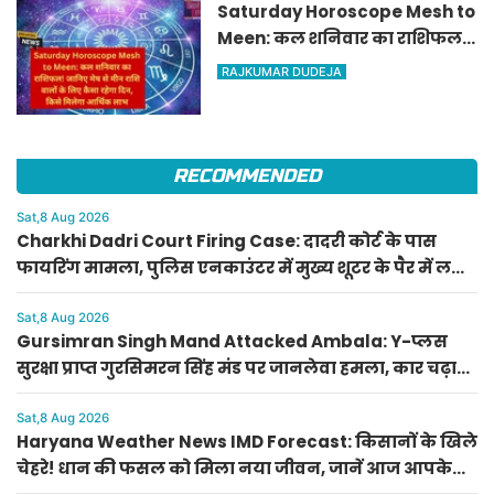
Saturday Horoscope Mesh to
Meen: कल शनिवार का राशिफल!
जानिए मेष से मीन राशि वालों के
RAJKUMAR DUDEJA
लिए कैसा रहेगा दिन, किसे मिलेगा
आर्थिक लाभ
RECOMMENDED
Sat,8 Aug 2026
Charkhi Dadri Court Firing Case: दादरी कोर्ट के पास
फायरिंग मामला, पुलिस एनकाउंटर में मुख्य शूटर के पैर में लगी
गोली; 3 गिरफ्तार
Sat,8 Aug 2026
Gursimran Singh Mand Attacked Ambala: Y-प्लस
सुरक्षा प्राप्त गुरसिमरन सिंह मंड पर जानलेवा हमला, कार चढ़ाने
और गाली-गलौज के आरोप
Sat,8 Aug 2026
Haryana Weather News IMD Forecast: किसानों के खिले
चेहरे! धान की फसल को मिला नया जीवन, जानें आज आपके