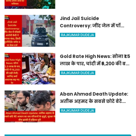
आज का राशिफल
Jind Jail Suicide
Controversy: जींद जेल में पॉक्सो
आरोपी कैदी ने लगाया फंदा, डिप्टी
RAJKUMAR DUDEJA
सुपरिंटेंडेंट समेत 4 पर केस दर्ज
Gold Rate High News: सोना ₹1.5
लाख के पार, चांदी में ₹6,200 की बड़ी
तेजी; जानिए क्यों अचानक बढ़ गए
RAJKUMAR DUDEJA
रेट
Aban Ahmad Death Update:
अतीक अहमद के सबसे छोटे बेटे
आबान का शव परिजनों के सुपुर्द,
RAJKUMAR DUDEJA
सुरक्षा के बीच झांसी में प्रक्रिया पूरी