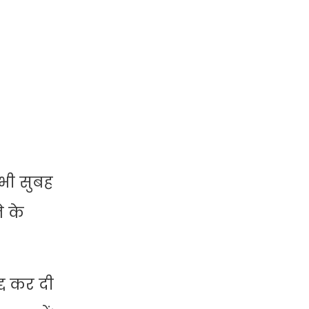
 भी सुबह
े के
्द कर दी