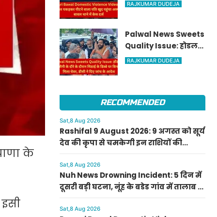
Video: पत्नी को बाल
RAJKUMAR DUDEJA
पकड़कर पीटने वाला
पति खुद पहुंचा अस्पताल,
Palwal News Sweets
बावल थाने में केस दर्ज
Quality Issue: होडल
में सीएम सैनी के दौरे के
RAJKUMAR DUDEJA
दौरान मिठाई के डिब्बे पर
बिना डेट के मिला घेवर,
डीसी ने दिए जांच के
RECOMMENDED
आदेश
Sat,8 Aug 2026
Rashifal 9 August 2026: 9 अगस्त को सूर्य
देव की कृपा से चमकेगी इन राशियों की
याणा के
किस्मत, जानें मेष से मीन का दैनिक राशिफल
Sat,8 Aug 2026
Nuh News Drowning Incident: 5 दिन में
दूसरी बड़ी घटना, नूंह के बडेड गांव में तालाब में
डूबने से बच्चे की मौत
 इसी
Sat,8 Aug 2026