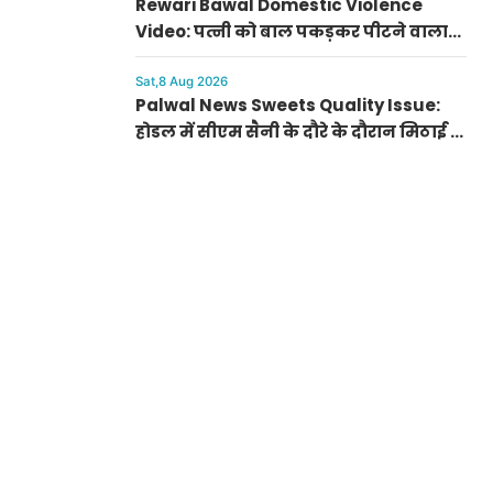
Rewari Bawal Domestic Violence
Video: पत्नी को बाल पकड़कर पीटने वाला
पति खुद पहुंचा अस्पताल, बावल थाने में केस
दर्ज
Sat,8 Aug 2026
Palwal News Sweets Quality Issue:
होडल में सीएम सैनी के दौरे के दौरान मिठाई के
डिब्बे पर बिना डेट के मिला घेवर, डीसी ने दिए
जांच के आदेश