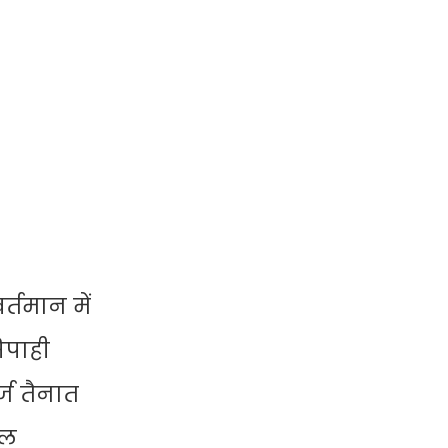
तमान में
िपाही
र्ज तैनात
डल