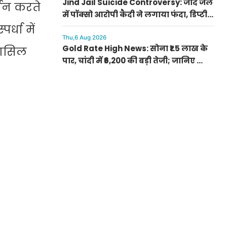
Jind Jail Suicide Controversy: जींद जेल
्शन करते
में पॉक्सो आरोपी कैदी ने लगाया फंदा, डिप्टी
सुपरिंटेंडेंट समेत 4 पर केस दर्ज
्धा में
Thu,6 Aug 2026
Gold Rate High News: सोना ₹1.5 लाख के
हासिल
पार, चांदी में ₹6,200 की बड़ी तेजी; जानिए क्यों
अचानक बढ़ गए रेट