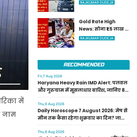
में पॉक्सो आरोपी कैदी ने
RAJKUMAR DUDEJA
लगाया फंदा, डिप्टी
सुपरिंटेंडेंट समेत 4 पर
Gold Rate High
केस दर्ज
News: सोना ₹1.5 लाख के
पार, चांदी में ₹6,200 की
RAJKUMAR DUDEJA
बड़ी तेजी; जानिए क्यों
अचानक बढ़ गए रेट
RECOMMENDED
Fri,7 Aug 2026
Haryana Heavy Rain IMD Alert: पलवल
और गुरुग्राम में मूसलाधार बारिश, जानिए 8
अगस्त तक आपके जिले में कैसा रहेगा मौसम
रिका में
Thu,6 Aug 2026
Daily Horoscope 7 August 2026: मेष से
ा नाम
मीन तक कैसा रहेगा शुक्रवार का दिन? जानिए
अपना आज का राशिफल
Thu,6 Aug 2026