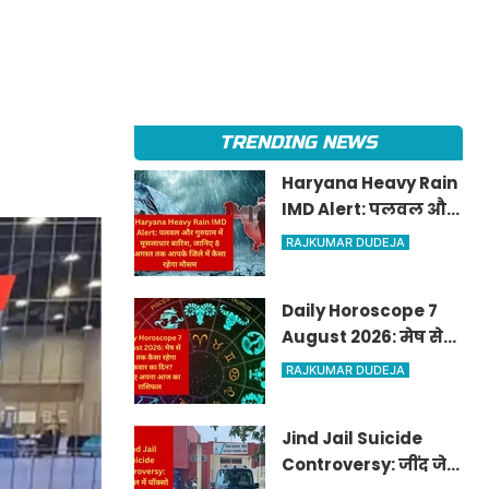
TRENDING NEWS
Haryana Heavy Rain
IMD Alert: पलवल और
गुरुग्राम में मूसलाधार
RAJKUMAR DUDEJA
बारिश, जानिए 8 अगस्त
तक आपके जिले में कैसा
Daily Horoscope 7
रहेगा मौसम
August 2026: मेष से
मीन तक कैसा रहेगा
RAJKUMAR DUDEJA
शुक्रवार का दिन? जानिए
अपना आज का राशिफल
Jind Jail Suicide
Controversy: जींद जेल