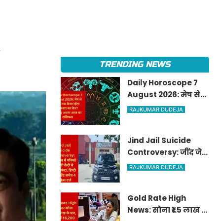
ई
TRENDING NEWS
Daily Horoscope 7
August 2026: मेष से
मीन तक कैसा रहेगा
RAJKUMAR DUDEJA
शुक्रवार का दिन? जानिए
अपना आज का राशिफल
Jind Jail Suicide
Controversy: जींद जेल
में पॉक्सो आरोपी कैदी ने
RAJKUMAR DUDEJA
लगाया फंदा, डिप्टी
सुपरिंटेंडेंट समेत 4 पर
Gold Rate High
केस दर्ज
News: सोना ₹1.5 लाख के