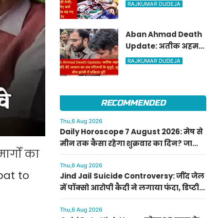
पार, चांदी में ₹6,200 की
RAJKUMAR DUDEJA
बड़ी तेजी; जानिए क्यों
अचानक बढ़ गए रेट
Aban Ahmad Death
Update: अतीक अहमद
के सबसे छोटे बेटे आबान
RAJKUMAR DUDEJA
का शव परिजनों के सुपुर्द,
सुरक्षा के बीच झांसी में
प्रक्रिया पूरी
RECOMMENDED
Thu,6 Aug 2026
Daily Horoscope 7 August 2026: मेष से
मीन तक कैसा रहेगा शुक्रवार का दिन? जानिए
र्गों का
अपना आज का राशिफल
Thu,6 Aug 2026
pat to
Jind Jail Suicide Controversy: जींद जेल
में पॉक्सो आरोपी कैदी ने लगाया फंदा, डिप्टी
सुपरिंटेंडेंट समेत 4 पर केस दर्ज
Thu,6 Aug 2026