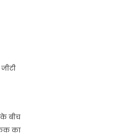
ब जीटी
 के बीच
ैफिक का