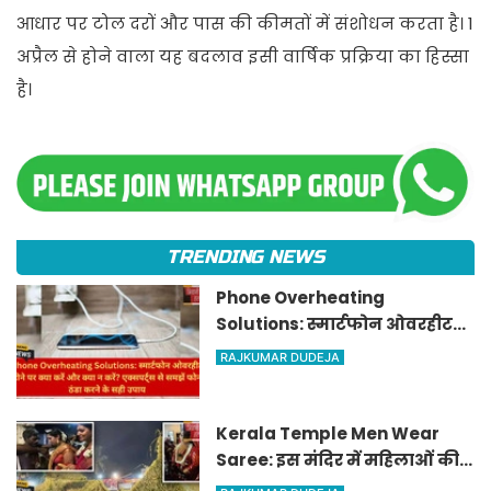
आधार पर टोल दरों और पास की कीमतों में संशोधन करता है। 1
अप्रैल से होने वाला यह बदलाव इसी वार्षिक प्रक्रिया का हिस्सा
है।
TRENDING NEWS
Phone Overheating
Solutions: स्मार्टफोन ओवरहीट
होने पर क्या करें और क्या न करें?
RAJKUMAR DUDEJA
एक्सपर्ट्स से समझें फोन ठंडा करने
के सही उपाय
Kerala Temple Men Wear
Saree: इस मंदिर में महिलाओं की
तरह सज-धजकर जाते हैं पुरुष,