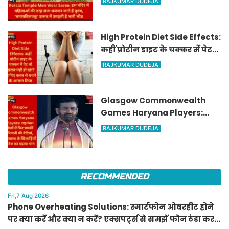
RAJKUMAR DUDEJA
'चमायविलक्कू' उत्सव में उमड़ती है
भारी भीड़
High Protein Diet Side Effects:
कहीं प्रोटीन डाइट के चक्कर में पेट
तो खराब नहीं हो रहा? जानिए कब्ज
RAJKUMAR DUDEJA
से बचने के आसान टिप्स
Glasgow Commonwealth
Games Haryana Players:
राष्ट्रमंडल खेलों में फिर चमकीं
RAJKUMAR DUDEJA
भिवानी की बेटियां, हरियाणा के
खिलाड़ियों ने देश का बढ़ाया मान
RECOMMENDED
Fri,7 Aug 2026
Phone Overheating Solutions: स्मार्टफोन ओवरहीट होने
पर क्या करें और क्या न करें? एक्सपर्ट्स से समझें फोन ठंडा करने