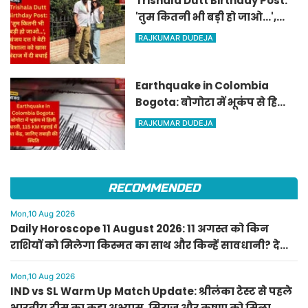
Trishala Dutt Birthday Post:
'तुम कितनी भी बड़ी हो जाओ...',
संजय दत्त ने बेटी त्रिशाला को खास
RAJKUMAR DUDEJA
अंदाज में दी बधाई
Earthquake in Colombia
Bogota: बोगोटा में भूकंप से हिली
धरती, 115 KM गहराई में था केंद्र,
RAJKUMAR DUDEJA
जानिए तबाही की स्थिति
RECOMMENDED
Mon,10 Aug 2026
Daily Horoscope 11 August 2026: 11 अगस्त को किन
राशियों को मिलेगा किस्मत का साथ और किन्हें सावधानी? देखें
राशिफल
Mon,10 Aug 2026
IND vs SL Warm Up Match Update: श्रीलंका टेस्ट से पहले
भारतीय टीम का कड़ा अभ्यास, सिराज और कृष्णा को मिला