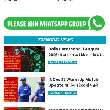
TRENDING NEWS
Daily Horoscope 11 August
2026: 11 अगस्त को किन राशियों
को मिलेगा किस्मत का साथ और
RAJKUMAR DUDEJA
किन्हें सावधानी? देखें राशिफल
IND vs SL Warm Up Match
Update: श्रीलंका टेस्ट से पहले
भारतीय टीम का कड़ा अभ्यास,
RAJKUMAR DUDEJA
सिराज और कृष्णा को मिला आराम