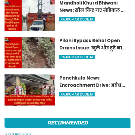
Mandholi Khurd Bhiwani
News: सील किए गए मेडिकल स्टोर
की दीवार टूटी मिली, बिना डिग्री
RAJKUMAR DUDEJA
इलाज करने का भी भंडाफोड़
Pilani Bypass Behal Open
Drains Issue: खुले और टूटे नालों
में गिरकर घायल हो रहे लोग,
RAJKUMAR DUDEJA
स्थानीय लोगों ने दी आंदोलन की
चेतावनी
Panchkula News
Encroachment Drive: अवैध
कब्जे पर पंचकूला प्रशासन का कड़ा
RAJKUMAR DUDEJA
रुख, मार्केट एसोसिएशनों को जारी
किए निर्देश
RECOMMENDED
Sun,9 Aug 2026