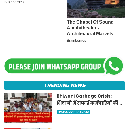
TRENDING NEWS
Bhiwani Garbage Crisis:
भिवानी में सफाई कर्मचारियों की
हड़ताल से गहराया कूड़ा संकट,
RAJKUMAR DUDEJA
सड़कों पर पड़ा 250 टन कचरा