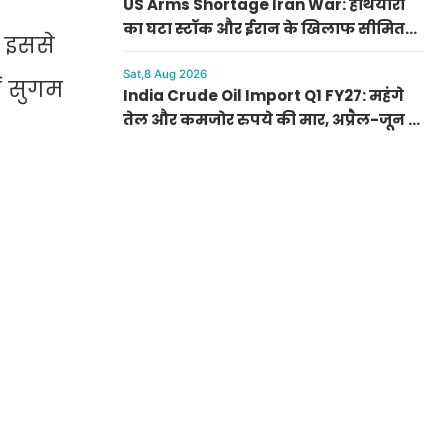
US Arms Shortage Iran War: हथियारों
का घटा स्टॉक और ईरान के खिलाफ सीमित
। इससे
विकल्प, पेंटागन में रणनीति बदलने की
तैयारी
Sat,8 Aug 2026
ें सुगम
India Crude Oil Import Q1 FY27: महंगे
तेल और कमजोर रुपये की मार, अप्रैल-जून में
भारत का खर्च उछला; रूस बना नंबर 1
सप्लायर