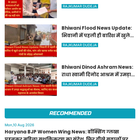
मतदाताओं को निर्वाचन आयोग का
RAJKUMAR DUDEJA
नोटिस, ग्रामीणों ने की यह बड़ी मांग
Bhiwani Flood News Update:
भिवानी में पहली ही बारिश में खुले
दावों की पोल, चांग और खरक समेत
RAJKUMAR DUDEJA
कई गांवों के जोहड़ ओवरफ्लो
Bhiwani Dinod Ashram News:
राधा स्वामी दिनोद आश्रम में उमड़ा
श्रद्धालुओं का सैलाब, जानिए संत
RAJKUMAR DUDEJA
कंवर महाराज के अनमोल विचार
RECOMMENDED
Mon,10 Aug 2026
Haryana BJP Women Wing News: बॉक्सिंग ग्लव्स
पहनकर महिला सशक्तिकरण का संदेश, फिर तीखे सवालों पर