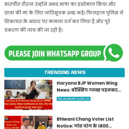
बातचीत दौरान उन्होंने अभद्र भाषा का इस्तेमाल किया और
छात्रा की मां के लिए जातिसूचक शब्द कहे। फिलहाल पुलिस ने
शिकायत के आधार पर मामला दर्ज कर लिया है और पूरे
प्रकरण की जांच की जा रही है।
TRENDING NEWS
Haryana BJP Women Wing
News: बॉक्सिंग ग्लव्स पहनकर
महिला सशक्तिकरण का संदेश, फिर
RAJKUMAR DUDEJA
तीखे सवालों पर चुप हुईं अर्चना गुप्ता
Bhiwani Chang Voter List
Notice: गांव चांग के 1800