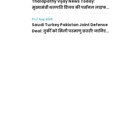
Thalapathy Vijay News Today:
मुख्यमंत्री थलपति विजय की पर्सनल लाइफ
से जुड़ी बड़ी खबर, पत्नी संगीता संग सुलझा
विवाद
Fri,7 Aug 2026
Saudi Turkey Pakistan Joint Defense
Deal: तुर्की को मिली परमाणु छतरी! जानिए
पाकिस्तान, सऊदी और तुर्की के सैन्य गठबंधन
के मायने