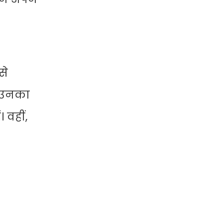
से
ं उनका
 वहीं,