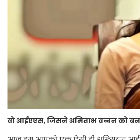
वो आईएएस, जिसने अमिताभ बच्चन को बन
आज हम आपको एक ऐसी ही शख्सियत आईएएस आ