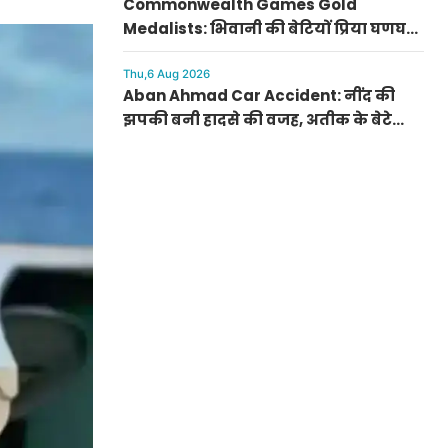
Commonwealth Games Gold
Medalists: भिवानी की बेटियों प्रिया घणघस
और साक्षी चौधरी ने बॉक्सिंग में रचा इतिहास,
धनाना में मनाई होली
Thu,6 Aug 2026
Aban Ahmad Car Accident: नींद की
झपकी बनी हादसे की वजह, अतीक के बेटे
आबान और दोस्त सोनू की झांसी में मौत