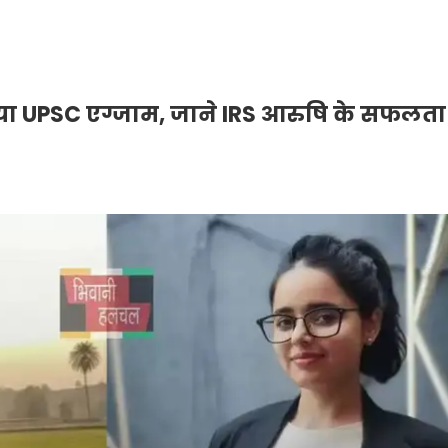
या UPSC एग्जाम, जाने IRS आरुषि के सफलता