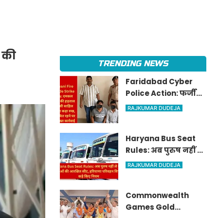
 की
TRENDING NEWS
Faridabad Cyber
Police Action: फर्जी
महिला प्रोफाइल बनाकर
RAJKUMAR DUDEJA
ठगी करने वाले गैंग का
पर्दाफाश, राजस्थान से
Haryana Bus Seat
जुड़े तार
Rules: अब पुरुष नहीं ले
सकेंगे महिलाओं की
RAJKUMAR DUDEJA
आरक्षित सीट, हरियाणा
परिवहन विभाग ने कड़े
Commonwealth
किए नियम
Games Gold