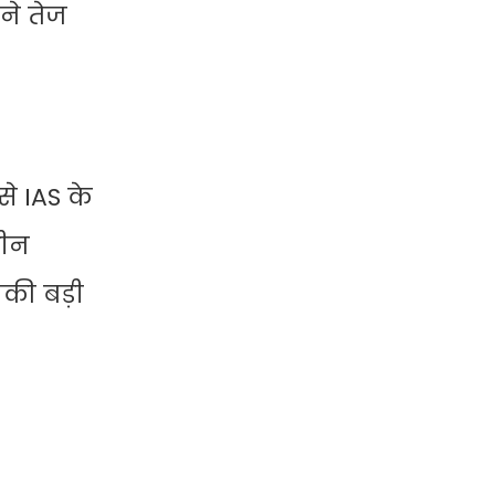
ने तेज
े IAS के
रीन
नकी बड़ी