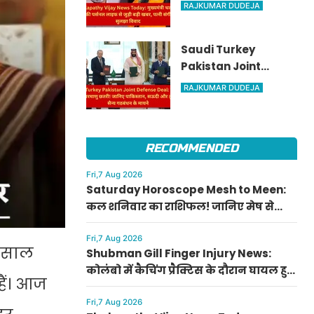
मुख्यमंत्री थलपति विजय
RAJKUMAR DUDEJA
की पर्सनल लाइफ से
जुड़ी बड़ी खबर, पत्नी
Saudi Turkey
संगीता संग सुलझा
Pakistan Joint
विवाद
Defense Deal: तुर्की
RAJKUMAR DUDEJA
को मिली परमाणु छतरी!
जानिए पाकिस्तान,
सऊदी और तुर्की के सैन्य
RECOMMENDED
गठबंधन के मायने
Fri,7 Aug 2026
Saturday Horoscope Mesh to Meen:
कल शनिवार का राशिफल! जानिए मेष से
मीन राशि वालों के लिए कैसा रहेगा दिन, किसे
मिलेगा आर्थिक लाभ
Fri,7 Aug 2026
र साल
Shubman Gill Finger Injury News:
कोलंबो में कैचिंग प्रैक्टिस के दौरान घायल हुए
हैं। आज
शुभमन गिल, जानिए गॉल टेस्ट में खेलेंगे या
नहीं
Fri,7 Aug 2026