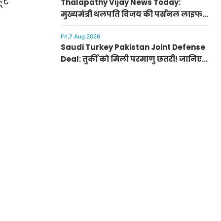
ूर
Thalapathy Vijay News Today:
मुख्यमंत्री थलपति विजय की पर्सनल लाइफ
से जुड़ी बड़ी खबर, पत्नी संगीता संग सुलझा
विवाद
Fri,7 Aug 2026
Saudi Turkey Pakistan Joint Defense
Deal: तुर्की को मिली परमाणु छतरी! जानिए
पाकिस्तान, सऊदी और तुर्की के सैन्य गठबंधन
के मायने