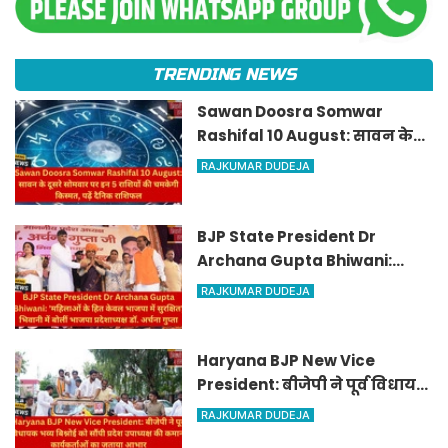
TRENDING NEWS
Sawan Doosra Somwar
Rashifal 10 August: सावन के
दूसरे सोमवार पर इन 5 राशियों की
RAJKUMAR DUDEJA
चमकेगी किस्मत, पढ़ें दैनिक
राशिफल
BJP State President Dr
Archana Gupta Bhiwani:
'महिलाओं के हित केवल भाजपा में
RAJKUMAR DUDEJA
सुरक्षित', भिवानी में बोलीं भाजपा
प्रदेशाध्यक्ष डॉ. अर्चना गुप्ता
Haryana BJP New Vice
President: बीजेपी ने पूर्व विधायक
भव्य बिश्नोई को सौंपी प्रदेश
RAJKUMAR DUDEJA
उपाध्यक्ष की कमान, कार्यकर्ताओं