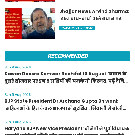
का जताया आभार
Jhajjar News Arvind Sharma:
'टाटा बाय-बाय' वाले बयान पर
बिफरे कैबिनेट मंत्री डॉ. अरविंद
RAJKUMAR DUDEJA
शर्मा, विपक्ष पर साधा निशाना
RECOMMENDED
Sun,9 Aug 2026
Sawan Doosra Somwar Rashifal 10 August: सावन के
दूसरे सोमवार पर इन 5 राशियों की चमकेगी किस्मत, पढ़ें दैनिक
राशिफल
Sun,9 Aug 2026
BJP State President Dr Archana Gupta Bhiwani:
'महिलाओं के हित केवल भाजपा में सुरक्षित', भिवानी में बोलीं
भाजपा प्रदेशाध्यक्ष डॉ. अर्चना गुप्ता
Sun,9 Aug 2026
Haryana BJP New Vice President: बीजेपी ने पूर्व विधायक