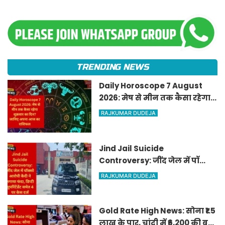
TRENDING NEWS
Daily Horoscope 7 August
2026: मेष से मीन तक कैसा रहेगा
शुक्रवार का दिन? जानिए अपना
RAJKUMAR DUDEJA
आज का राशिफल
Jind Jail Suicide
Controversy: जींद जेल में पॉक्सो
आरोपी कैदी ने लगाया फंदा, डिप्टी
RAJKUMAR DUDEJA
सुपरिंटेंडेंट समेत 4 पर केस दर्ज
Gold Rate High News: सोना ₹1.5
लाख के पार, चांदी में ₹6,200 की बड़ी