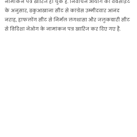
नामांकन पत्र खारिज हो चुके हैं. निर्वाचन आयोग की वेबसाइट
के अनुसार, ढकुआखाना सीट से कांग्रेस उम्मीदवार आनंद
नराह, हाफलोंग सीट से निर्मल लंगथासा और जलुकबारी सीट
से विदिशा नेओग के नामांकन पत्र खारिज कर दिए गए हैं.