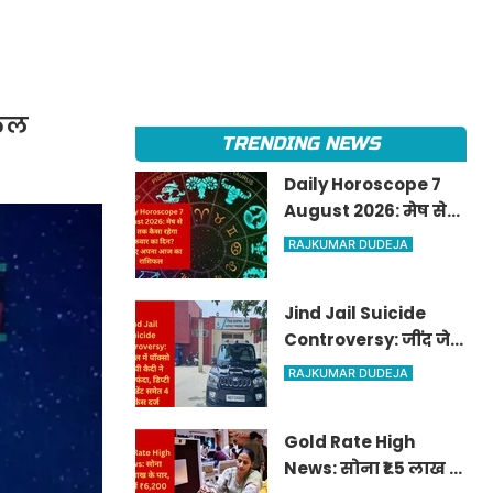
िफल
TRENDING NEWS
Daily Horoscope 7
August 2026: मेष से
मीन तक कैसा रहेगा
RAJKUMAR DUDEJA
शुक्रवार का दिन? जानिए
अपना आज का राशिफल
Jind Jail Suicide
Controversy: जींद जेल
में पॉक्सो आरोपी कैदी ने
RAJKUMAR DUDEJA
लगाया फंदा, डिप्टी
सुपरिंटेंडेंट समेत 4 पर
Gold Rate High
केस दर्ज
News: सोना ₹1.5 लाख के