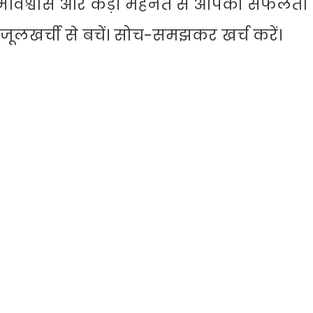
। आत्मविश्वास और कड़ी मेहनत से आपको सफलता
िजूलखर्ची से बचें। सोच-समझकर खर्च करें।