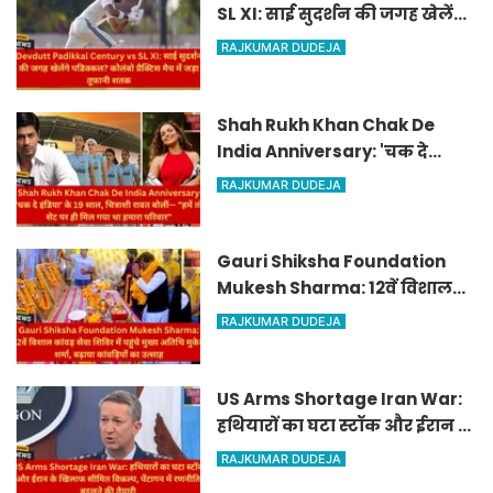
SL XI: साई सुदर्शन की जगह खेलेंगे
पडिक्कल? कोलंबो प्रैक्टिस मैच में
RAJKUMAR DUDEJA
जड़ा तूफानी शतक
Shah Rukh Khan Chak De
India Anniversary: 'चक दे
इंडिया' के 19 साल, चित्राशी रावत
RAJKUMAR DUDEJA
बोलीं— "हमें तो सेट पर ही मिल गया
था हमारा परिवार"
Gauri Shiksha Foundation
Mukesh Sharma: 12वें विशाल
कांवड़ सेवा शिविर में पहुंचे मुख्य
RAJKUMAR DUDEJA
अतिथि मुकेश शर्मा, बढ़ाया
कांवड़ियों का उत्साह
US Arms Shortage Iran War:
हथियारों का घटा स्टॉक और ईरान के
खिलाफ सीमित विकल्प, पेंटागन में
RAJKUMAR DUDEJA
रणनीति बदलने की तैयारी