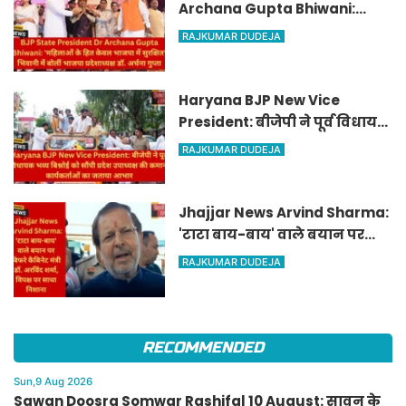
Archana Gupta Bhiwani:
'महिलाओं के हित केवल भाजपा में
RAJKUMAR DUDEJA
सुरक्षित', भिवानी में बोलीं भाजपा
प्रदेशाध्यक्ष डॉ. अर्चना गुप्ता
Haryana BJP New Vice
President: बीजेपी ने पूर्व विधायक
भव्य बिश्नोई को सौंपी प्रदेश
RAJKUMAR DUDEJA
उपाध्यक्ष की कमान, कार्यकर्ताओं
का जताया आभार
Jhajjar News Arvind Sharma:
'टाटा बाय-बाय' वाले बयान पर
बिफरे कैबिनेट मंत्री डॉ. अरविंद
RAJKUMAR DUDEJA
शर्मा, विपक्ष पर साधा निशाना
RECOMMENDED
Sun,9 Aug 2026
Sawan Doosra Somwar Rashifal 10 August: सावन के