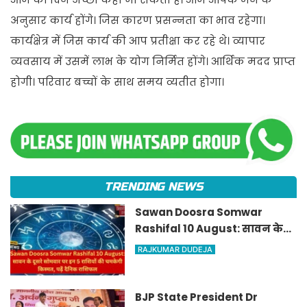
अनुसार कार्य होंगे। जिस कारण प्रसन्नता का भाव रहेगा।
कार्यक्षेत्र में जिस कार्य की आप प्रतीक्षा कर रहे थे। व्यापार
व्यवसाय में उसमें लाभ के योग निर्मित होंगे। आर्थिक मदद प्राप्त
होगी। परिवार बच्चों के साथ समय व्यतीत होगा।
TRENDING NEWS
Sawan Doosra Somwar
Rashifal 10 August: सावन के
दूसरे सोमवार पर इन 5 राशियों की
RAJKUMAR DUDEJA
चमकेगी किस्मत, पढ़ें दैनिक
राशिफल
BJP State President Dr