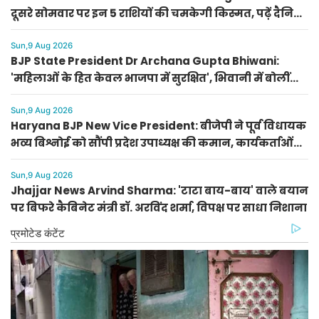
दूसरे सोमवार पर इन 5 राशियों की चमकेगी किस्मत, पढ़ें दैनिक
राशिफल
Sun,9 Aug 2026
BJP State President Dr Archana Gupta Bhiwani:
'महिलाओं के हित केवल भाजपा में सुरक्षित', भिवानी में बोलीं
भाजपा प्रदेशाध्यक्ष डॉ. अर्चना गुप्ता
Sun,9 Aug 2026
Haryana BJP New Vice President: बीजेपी ने पूर्व विधायक
भव्य बिश्नोई को सौंपी प्रदेश उपाध्यक्ष की कमान, कार्यकर्ताओं
का जताया आभार
Sun,9 Aug 2026
Jhajjar News Arvind Sharma: 'टाटा बाय-बाय' वाले बयान
पर बिफरे कैबिनेट मंत्री डॉ. अरविंद शर्मा, विपक्ष पर साधा निशाना