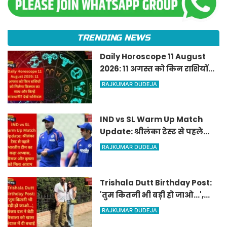
TRENDING NEWS
Daily Horoscope 11 August
2026: 11 अगस्त को किन राशियों
को मिलेगा किस्मत का साथ और
RAJKUMAR DUDEJA
किन्हें सावधानी? देखें राशिफल
IND vs SL Warm Up Match
Update: श्रीलंका टेस्ट से पहले
भारतीय टीम का कड़ा अभ्यास,
RAJKUMAR DUDEJA
सिराज और कृष्णा को मिला आराम
Trishala Dutt Birthday Post:
'तुम कितनी भी बड़ी हो जाओ...',
संजय दत्त ने बेटी त्रिशाला को खास
RAJKUMAR DUDEJA
अंदाज में दी बधाई