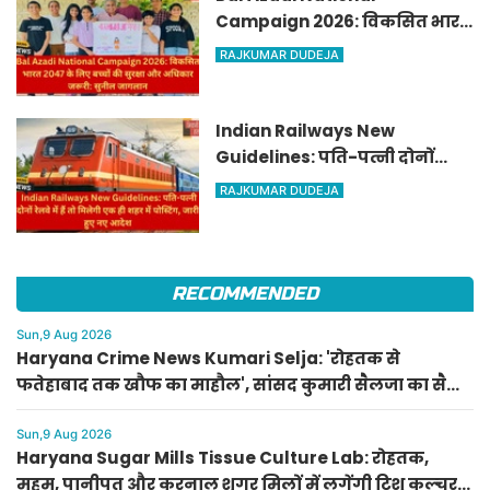
Campaign 2026: विकसित भारत
2047 के लिए बच्चों की सुरक्षा और
RAJKUMAR DUDEJA
अधिकार जरूरी: सुनील जागलान
Indian Railways New
Guidelines: पति-पत्नी दोनों
रेलवे में हैं तो मिलेगी एक ही शहर में
RAJKUMAR DUDEJA
पोस्टिंग, जारी हुए नए आदेश
RECOMMENDED
Sun,9 Aug 2026
Haryana Crime News Kumari Selja: 'रोहतक से
फतेहाबाद तक खौफ का माहौल', सांसद कुमारी सैलजा का सैनी
सरकार पर हमला
Sun,9 Aug 2026
Haryana Sugar Mills Tissue Culture Lab: रोहतक,
महम, पानीपत और करनाल शुगर मिलों में लगेंगी टिशू कल्चर