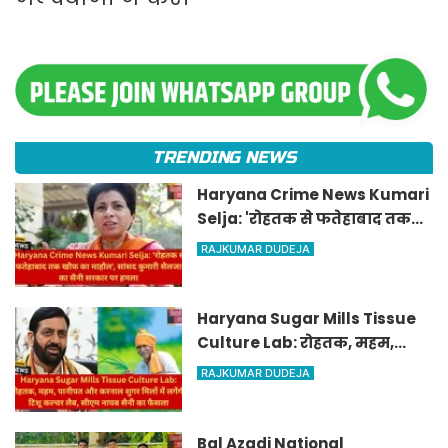
TRENDING NEWS
Haryana Crime News Kumari
Selja: 'रोहतक से फतेहाबाद तक
खौफ का माहौल', सांसद कुमारी
RAJKUMAR DUDEJA
सैलजा का सैनी सरकार पर हमला
Haryana Sugar Mills Tissue
Culture Lab: रोहतक, महम,
पानीपत और करनाल शुगर मिलों में
RAJKUMAR DUDEJA
लगेंगी टिशू कल्चर लैब, सीएम
नायब सैनी का फैसला
Bal Azadi National