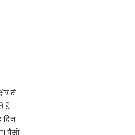
्र से
हैं,
े दिन
 पैसों