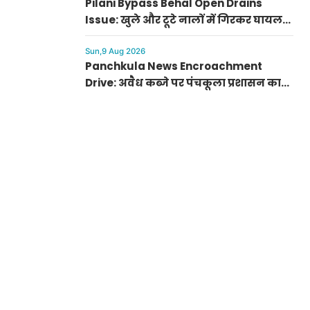
Pilani Bypass Behal Open Drains
Issue: खुले और टूटे नालों में गिरकर घायल
हो रहे लोग, स्थानीय लोगों ने दी आंदोलन की
चेतावनी
Sun,9 Aug 2026
Panchkula News Encroachment
Drive: अवैध कब्जे पर पंचकूला प्रशासन का
कड़ा रुख, मार्केट एसोसिएशनों को जारी किए
निर्देश