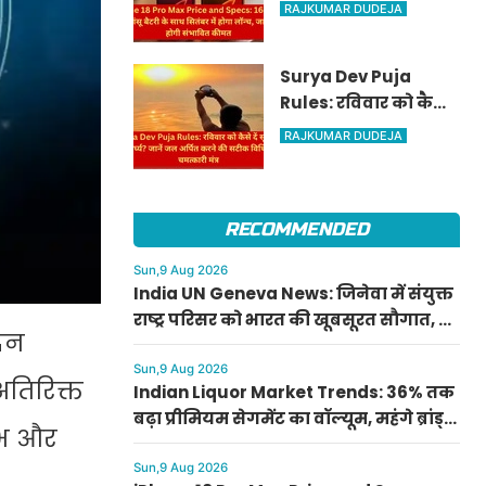
16GB रैम और धांसू बैटरी
RAJKUMAR DUDEJA
के साथ सितंबर में होगा
लॉन्च, जानें क्या होगी
Surya Dev Puja
संभावित कीमत
Rules: रविवार को कैसे
दें सूर्य देव को अर्घ्य? जानें
RAJKUMAR DUDEJA
जल अर्पित करने की
सटीक विधि और
चमत्कारी मंत्र
RECOMMENDED
Sun,9 Aug 2026
India UN Geneva News: जिनेवा में संयुक्त
राष्ट्र परिसर को भारत की खूबसूरत सौगात, 4
िन
नीले और 1 सफेद मोर भेंट
Sun,9 Aug 2026
तिरिक्त
Indian Liquor Market Trends: 36% तक
बढ़ा प्रीमियम सेगमेंट का वॉल्यूम, महंगे ब्रांड्स
ुंभ और
बन रहे ग्रोथ का मुख्य जरिया
Sun,9 Aug 2026