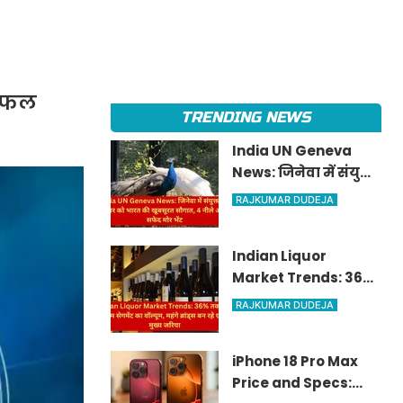
ाशिफल
TRENDING NEWS
India UN Geneva
News: जिनेवा में संयुक्त
राष्ट्र परिसर को भारत की
RAJKUMAR DUDEJA
खूबसूरत सौगात, 4 नीले
और 1 सफेद मोर भेंट
Indian Liquor
Market Trends: 36%
तक बढ़ा प्रीमियम
RAJKUMAR DUDEJA
सेगमेंट का वॉल्यूम,
महंगे ब्रांड्स बन रहे ग्रोथ
iPhone 18 Pro Max
का मुख्य जरिया
Price and Specs: