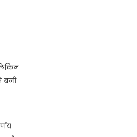
 लेकिन
ि बनी
र्णय