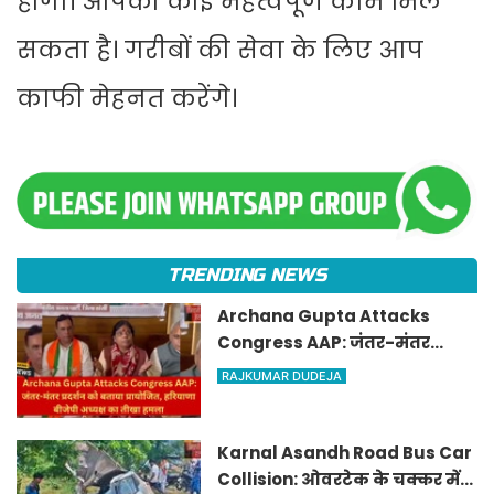
होगा। आपको कोई महत्वपूर्ण काम मिल
सकता है। गरीबों की सेवा के लिए आप
काफी मेहनत करेंगे।
TRENDING NEWS
Archana Gupta Attacks
Congress AAP: जंतर-मंतर
प्रदर्शन को बताया प्रायोजित,
RAJKUMAR DUDEJA
हरियाणा बीजेपी अध्यक्ष का तीखा
हमला
Karnal Asandh Road Bus Car
Collision: ओवरटेक के चक्कर में