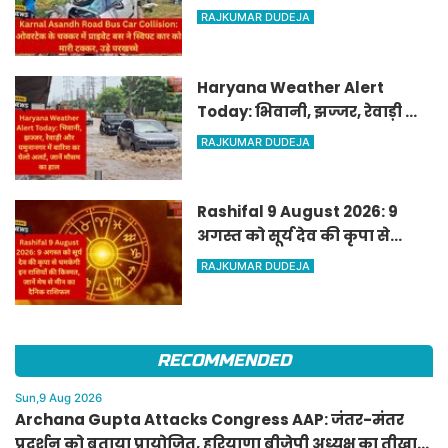
प्राइवेट बस ने स्विफ्ट कार को मारी
RAJKUMAR DUDEJA
टक्कर, उड़े परखच्चे
Haryana Weather Alert
Today: भिवानी, झज्जर, रेवाड़ी और
यमुनानगर में बारिश का येलो
RAJKUMAR DUDEJA
अलर्ट, जानें मौसम का हाल
Rashifal 9 August 2026: 9
अगस्त को सूर्य देव की कृपा से
चमकेगी इन राशियों की किस्मत,
RAJKUMAR DUDEJA
जानें मेष से मीन का दैनिक
राशिफल
RECOMMENDED
Sun,9 Aug 2026
Archana Gupta Attacks Congress AAP: जंतर-मंतर
प्रदर्शन को बताया प्रायोजित, हरियाणा बीजेपी अध्यक्ष का तीखा