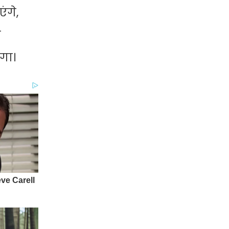
ंगे,
ी
ेगा।