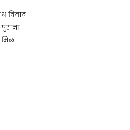
ाथ विवाद
 पुराना
र मिल