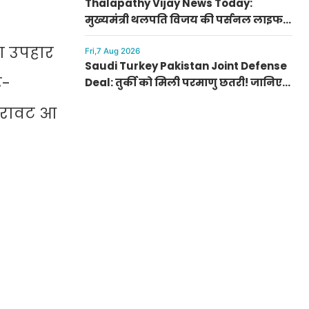
Thalapathy Vijay News Today:
मुख्यमंत्री थलपति विजय की पर्सनल लाइफ
से जुड़ी बड़ी खबर, पत्नी संगीता संग सुलझा
ा उपहार
विवाद
Fri,7 Aug 2026
Saudi Turkey Pakistan Joint Defense
र-
Deal: तुर्की को मिली परमाणु छतरी! जानिए
पाकिस्तान, सऊदी और तुर्की के सैन्य गठबंधन
 गिरावट आ
के मायने