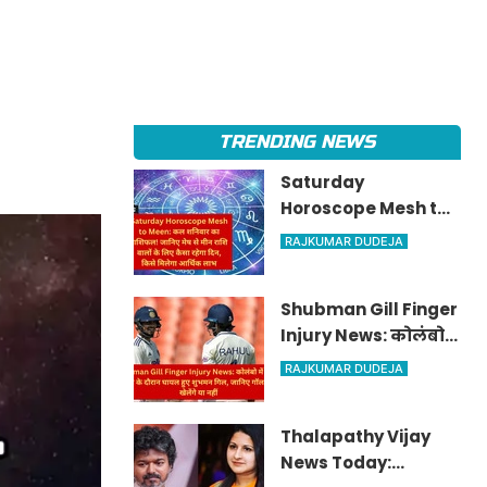
TRENDING NEWS
Saturday
Horoscope Mesh to
Meen: कल शनिवार का
RAJKUMAR DUDEJA
राशिफल! जानिए मेष से
मीन राशि वालों के लिए
Shubman Gill Finger
कैसा रहेगा दिन, किसे
Injury News: कोलंबो
मिलेगा आर्थिक लाभ
में कैचिंग प्रैक्टिस के
RAJKUMAR DUDEJA
दौरान घायल हुए शुभमन
गिल, जानिए गॉल टेस्ट
Thalapathy Vijay
में खेलेंगे या नहीं
News Today: