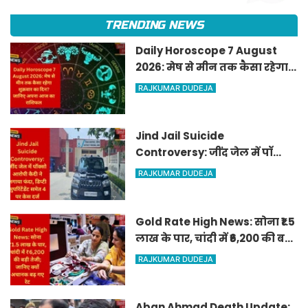
TRENDING NEWS
Daily Horoscope 7 August
2026: मेष से मीन तक कैसा रहेगा
शुक्रवार का दिन? जानिए अपना
RAJKUMAR DUDEJA
आज का राशिफल
Jind Jail Suicide
Controversy: जींद जेल में पॉक्सो
आरोपी कैदी ने लगाया फंदा, डिप्टी
RAJKUMAR DUDEJA
सुपरिंटेंडेंट समेत 4 पर केस दर्ज
Gold Rate High News: सोना ₹1.5
लाख के पार, चांदी में ₹6,200 की बड़ी
तेजी; जानिए क्यों अचानक बढ़ गए
RAJKUMAR DUDEJA
रेट
Aban Ahmad Death Update: