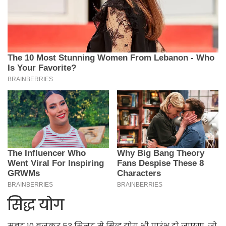
सिद्ध योग
सुबह 10 बजकर 53 मिनट से सिद्ध योग भी प्रारंभ हो जाएगा, जो