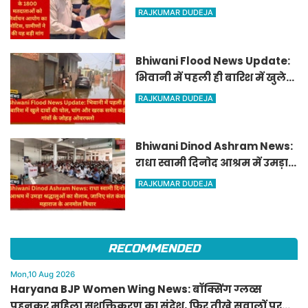
मतदाताओं को निर्वाचन आयोग का
RAJKUMAR DUDEJA
नोटिस, ग्रामीणों ने की यह बड़ी मांग
Bhiwani Flood News Update:
भिवानी में पहली ही बारिश में खुले
दावों की पोल, चांग और खरक समेत
RAJKUMAR DUDEJA
कई गांवों के जोहड़ ओवरफ्लो
Bhiwani Dinod Ashram News:
राधा स्वामी दिनोद आश्रम में उमड़ा
श्रद्धालुओं का सैलाब, जानिए संत
RAJKUMAR DUDEJA
कंवर महाराज के अनमोल विचार
RECOMMENDED
Mon,10 Aug 2026
Haryana BJP Women Wing News: बॉक्सिंग ग्लव्स
पहनकर महिला सशक्तिकरण का संदेश, फिर तीखे सवालों पर