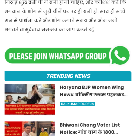
मिठाई शुद्ध देसी घी में बनी होनी चाहिए, और कोशिश करें कि
भगवान के भोग से जुड़ी चीजें घर पर ही बनी हो. साथ ही सच्चे
मन से प्रार्थना करें और भोग लगाते समय और ओम नमो
भगवते वासुदेवाय नम:मत्र का जाप करते रहें.
TRENDING NEWS
Haryana BJP Women Wing
News: बॉक्सिंग ग्लव्स पहनकर
महिला सशक्तिकरण का संदेश, फिर
RAJKUMAR DUDEJA
तीखे सवालों पर चुप हुईं अर्चना गुप्ता
Bhiwani Chang Voter List
Notice: गांव चांग के 1800