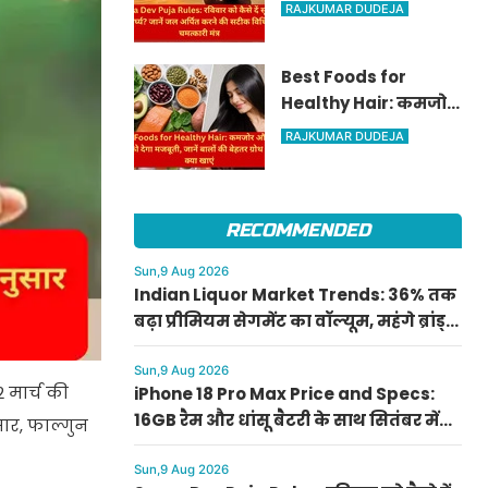
दें सूर्य देव को अर्घ्य? जानें
RAJKUMAR DUDEJA
जल अर्पित करने की
सटीक विधि और
Best Foods for
चमत्कारी मंत्र
Healthy Hair: कमजोर
और टूटते बालों को देगा
RAJKUMAR DUDEJA
मजबूती, जानें बालों की
बेहतर ग्रोथ के लिए क्या
खाएं
RECOMMENDED
Sun,9 Aug 2026
Indian Liquor Market Trends: 36% तक
बढ़ा प्रीमियम सेगमेंट का वॉल्यूम, महंगे ब्रांड्स
बन रहे ग्रोथ का मुख्य जरिया
Sun,9 Aug 2026
2 मार्च की
iPhone 18 Pro Max Price and Specs:
16GB रैम और धांसू बैटरी के साथ सितंबर में
ार, फाल्गुन
होगा लॉन्च, जानें क्या होगी संभावित कीमत
Sun,9 Aug 2026