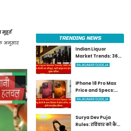
ुहूर्त
TRENDING NEWS
के अनुसार
Indian Liquor
Market Trends: 36%
तक बढ़ा प्रीमियम
RAJKUMAR DUDEJA
सेगमेंट का वॉल्यूम,
महंगे ब्रांड्स बन रहे ग्रोथ
iPhone 18 Pro Max
का मुख्य जरिया
Price and Specs:
16GB रैम और धांसू बैटरी
RAJKUMAR DUDEJA
के साथ सितंबर में होगा
लॉन्च, जानें क्या होगी
Surya Dev Puja
संभावित कीमत
Rules: रविवार को कैसे