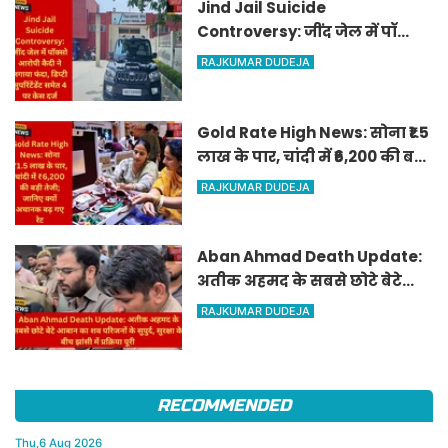
Jind Jail Suicide
Controversy: जींद जेल में पॉक्सो
आरोपी कैदी ने लगाया फंदा, डिप्टी
RAJKUMAR DUDEJA
सुपरिंटेंडेंट समेत 4 पर केस दर्ज
Gold Rate High News: सोना ₹1.5
लाख के पार, चांदी में ₹6,200 की बड़ी
तेजी; जानिए क्यों अचानक बढ़ गए
RAJKUMAR DUDEJA
रेट
Aban Ahmad Death Update:
अतीक अहमद के सबसे छोटे बेटे
आबान का शव परिजनों के सुपुर्द,
RAJKUMAR DUDEJA
सुरक्षा के बीच झांसी में प्रक्रिया पूरी
RECOMMENDED
Thu,6 Aug 2026