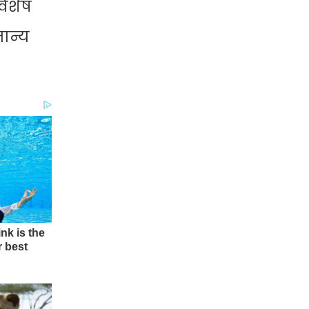
विशेष
ान्य