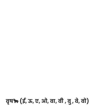
वृष🐂 (ई, ऊ, ए, ओ, वा, वी , वु , वे, वो)