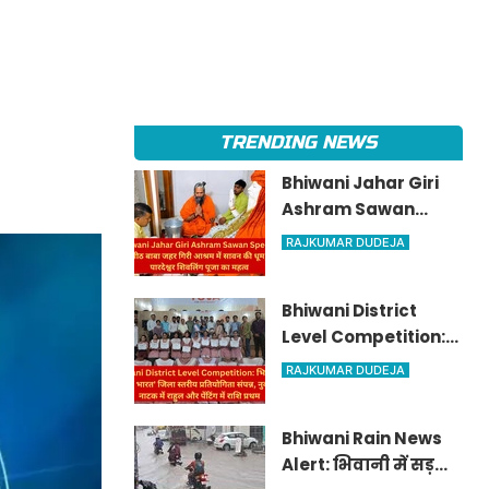
TRENDING NEWS
Bhiwani Jahar Giri
Ashram Sawan
Special: सिद्धपीठ बाबा
RAJKUMAR DUDEJA
जहर गिरी आश्रम में
सावन की धूम, जानें
Bhiwani District
पारदेश्वर शिवलिंग पूजा
Level Competition:
का महत्व
भिवानी में 'माय भारत'
RAJKUMAR DUDEJA
जिला स्तरीय प्रतियोगिता
संपन्न, नुक्कड़ नाटक में
Bhiwani Rain News
राहुल और पेंटिंग में राशि
Alert: भिवानी में सड़कों
प्रथम