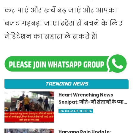
कर पाएं और खर्चे बढ़ जाएं और आपका
बजट गड़बड़ा जाए। स्ट्रेस से बचने के लिए
मेडिटेशन का सहारा ले सकते हैं।
TRENDING NEWS
Heart Wrenching News
Sonipat: जीते-जी संतानों के प्यार
को तरसे बुजुर्ग, निधन के बाद
RAJKUMAR DUDEJA
बेटियां नहीं आईं, जाते-जाते दान कर
गए आंखें
Haryana Rain Update: