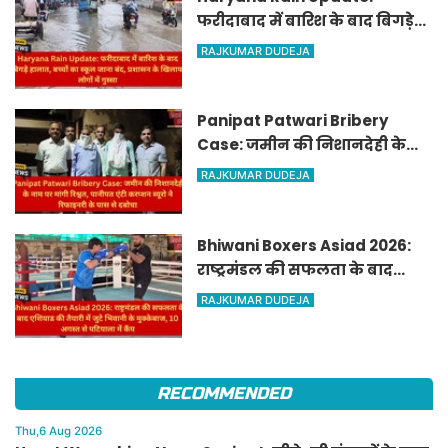
फरीदाबाद में बारिश के बाद बिगड़े
हालात, बच्चों का स्कूल जाना बंद,
RAJKUMAR DUDEJA
प्रशासन के खिलाफ लोगों में गुस्सा
Panipat Patwari Bribery
Case: जमीन की निशानदेही के
नाम पर मांगी रिश्वत, पानीपत एंटी
RAJKUMAR DUDEJA
करप्शन ब्यूरो ने रिफाइनरी के पास
से दबोचा
Bhiwani Boxers Asiad 2026:
राष्ट्रमंडल की सफलता के बाद
एशियाड की तैयारी में जुटे भिवानी के
RAJKUMAR DUDEJA
मुक्केबाज, 10 अगस्त से पटियाला में
कैंप
RECOMMENDED
Thu,6 Aug 2026