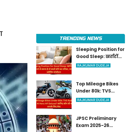
ा
TRENDING NEWS
Sleeping Position for
Good Sleep: खर्राटों
और रीढ़ के दर्द से बचना है
RAJKUMAR DUDEJA
तो बदलें सोने का तरीका,
जानें सही स्लीपिंग
Top Mileage Bikes
पोजीशन
Under 80k: TVS
Radeon, Sport या
RAJKUMAR DUDEJA
Hero HF Deluxe?
जानिए कौन सी बाइक है
JPSC Preliminary
आपके लिए बेस्ट
Exam 2025-26