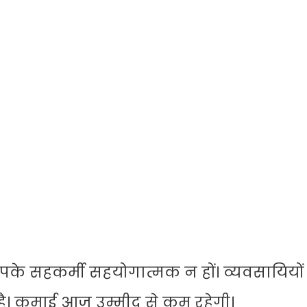
े सहकर्मी सहयोगात्मक न हों। व्यवसायियों
ै। कमाई आज उम्मीद से कम रहेगी।