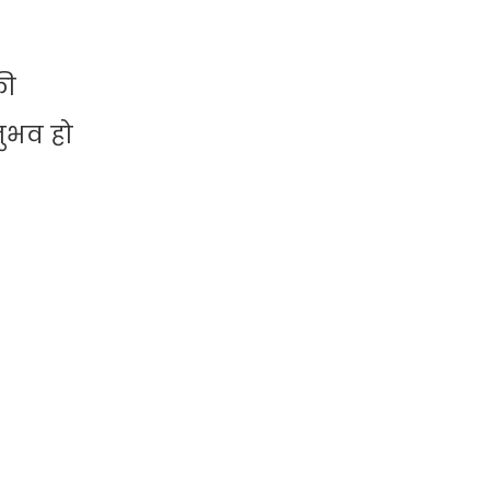
की
ुभव हो