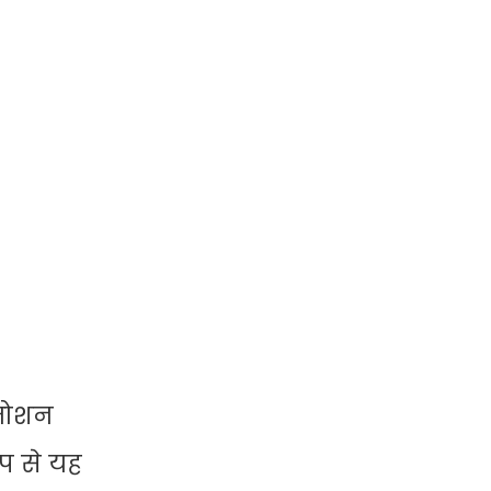
रमोशन
प से यह