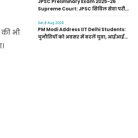
JPSC Preliminary Exam 2025-26
Supreme Court: JPSC सिविल सेवा परीक्षा
रद्द करने की मांग, सुप्रीम कोर्ट पहुंची PIL
Sat,8 Aug 2026
PM Modi Address IIT Delhi Students:
 की भी
चुनौतियों को अवसर में बदलें युवा, आईआईटी
दिल्ली के 57वें दीक्षांत समारोह में पीएम मोदी
ा।
का नया मंत्र