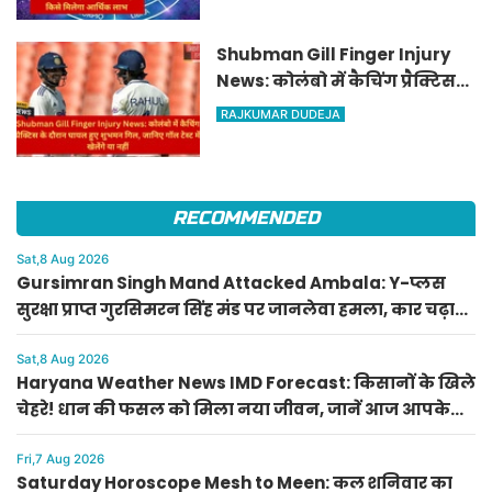
आर्थिक लाभ
Shubman Gill Finger Injury
News: कोलंबो में कैचिंग प्रैक्टिस
के दौरान घायल हुए शुभमन गिल,
RAJKUMAR DUDEJA
जानिए गॉल टेस्ट में खेलेंगे या नहीं
RECOMMENDED
Sat,8 Aug 2026
Gursimran Singh Mand Attacked Ambala: Y-प्लस
सुरक्षा प्राप्त गुरसिमरन सिंह मंड पर जानलेवा हमला, कार चढ़ाने
और गाली-गलौज के आरोप
Sat,8 Aug 2026
Haryana Weather News IMD Forecast: किसानों के खिले
चेहरे! धान की फसल को मिला नया जीवन, जानें आज आपके
जिले का मौसम
Fri,7 Aug 2026
Saturday Horoscope Mesh to Meen: कल शनिवार का