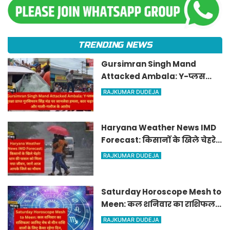
TRENDING NEWS
Gursimran Singh Mand
Attacked Ambala: Y-प्लस
सुरक्षा प्राप्त गुरसिमरन सिंह मंड पर
RAJKUMAR DUDEJA
जानलेवा हमला, कार चढ़ाने और
गाली-गलौज के आरोप
Haryana Weather News IMD
Forecast: किसानों के खिले चेहरे!
धान की फसल को मिला नया
RAJKUMAR DUDEJA
जीवन, जानें आज आपके जिले का
मौसम
Saturday Horoscope Mesh to
Meen: कल शनिवार का राशिफल!
जानिए मेष से मीन राशि वालों के
RAJKUMAR DUDEJA
लिए कैसा रहेगा दिन, किसे मिलेगा