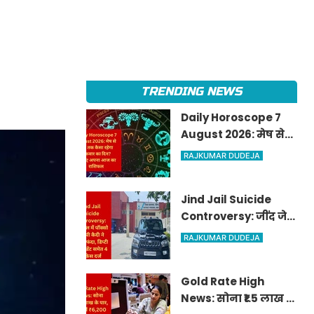
TRENDING NEWS
Daily Horoscope 7
August 2026: मेष से
मीन तक कैसा रहेगा
RAJKUMAR DUDEJA
शुक्रवार का दिन? जानिए
अपना आज का राशिफल
Jind Jail Suicide
Controversy: जींद जेल
में पॉक्सो आरोपी कैदी ने
RAJKUMAR DUDEJA
लगाया फंदा, डिप्टी
सुपरिंटेंडेंट समेत 4 पर
Gold Rate High
केस दर्ज
News: सोना ₹1.5 लाख के