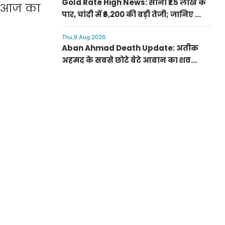
Gold Rate High News: सोना ₹1.5 लाख के
का आज का
पार, चांदी में ₹6,200 की बड़ी तेजी; जानिए क्यों
अचानक बढ़ गए रेट
Thu,6 Aug 2026
Aban Ahmad Death Update: अतीक
अहमद के सबसे छोटे बेटे आबान का शव
परिजनों के सुपुर्द, सुरक्षा के बीच झांसी में
प्रक्रिया पूरी