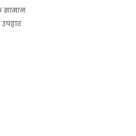
िक सामान
े उपहार