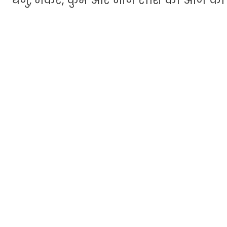
धनु, मकर, कुंभ और मीन राशि का आज क