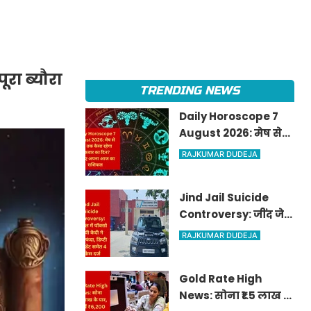
रा ब्यौरा
TRENDING NEWS
Daily Horoscope 7
August 2026: मेष से
मीन तक कैसा रहेगा
RAJKUMAR DUDEJA
शुक्रवार का दिन? जानिए
अपना आज का राशिफल
Jind Jail Suicide
Controversy: जींद जेल
में पॉक्सो आरोपी कैदी ने
RAJKUMAR DUDEJA
लगाया फंदा, डिप्टी
सुपरिंटेंडेंट समेत 4 पर
Gold Rate High
केस दर्ज
News: सोना ₹1.5 लाख के