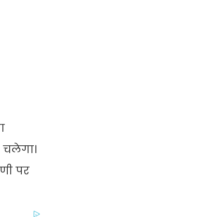
या
 चलेगा।
ाणी पर