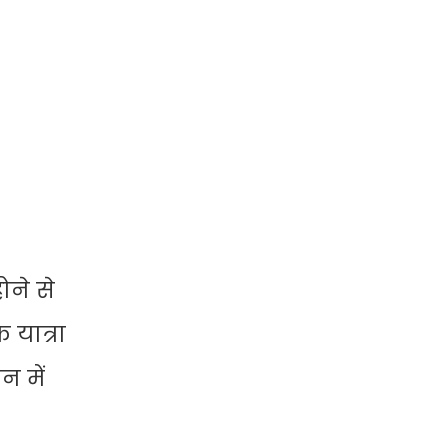
ोने से
 यात्रा
न में