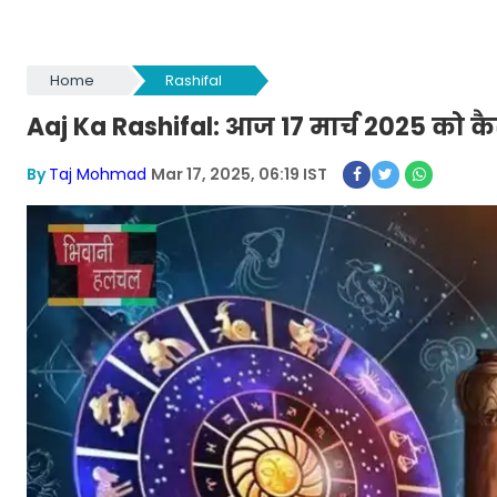
Home
Rashifal
Aaj Ka Rashifal: आज 17 मार्च 2025 को क
By
Taj Mohmad
Mar 17, 2025, 06:19 IST