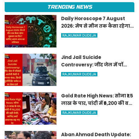
TRENDING NEWS
Daily Horoscope 7 August
2026: मेष से मीन तक कैसा रहेगा
शुक्रवार का दिन? जानिए अपना
RAJKUMAR DUDEJA
आज का राशिफल
Jind Jail Suicide
Controversy: जींद जेल में पॉक्सो
आरोपी कैदी ने लगाया फंदा, डिप्टी
RAJKUMAR DUDEJA
सुपरिंटेंडेंट समेत 4 पर केस दर्ज
Gold Rate High News: सोना ₹1.5
लाख के पार, चांदी में ₹6,200 की बड़ी
तेजी; जानिए क्यों अचानक बढ़ गए
RAJKUMAR DUDEJA
रेट
Aban Ahmad Death Update: