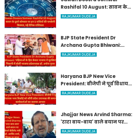
Rashifal 10 August: सावन के
दूसरे सोमवार पर इन 5 राशियों की
RAJKUMAR DUDEJA
चमकेगी किस्मत, पढ़ें दैनिक
राशिफल
BJP State President Dr
Archana Gupta Bhiwani:
'महिलाओं के हित केवल भाजपा में
RAJKUMAR DUDEJA
सुरक्षित', भिवानी में बोलीं भाजपा
प्रदेशाध्यक्ष डॉ. अर्चना गुप्ता
Haryana BJP New Vice
President: बीजेपी ने पूर्व विधायक
भव्य बिश्नोई को सौंपी प्रदेश
RAJKUMAR DUDEJA
उपाध्यक्ष की कमान, कार्यकर्ताओं
का जताया आभार
Jhajjar News Arvind Sharma:
'टाटा बाय-बाय' वाले बयान पर
बिफरे कैबिनेट मंत्री डॉ. अरविंद
RAJKUMAR DUDEJA
शर्मा, विपक्ष पर साधा निशाना