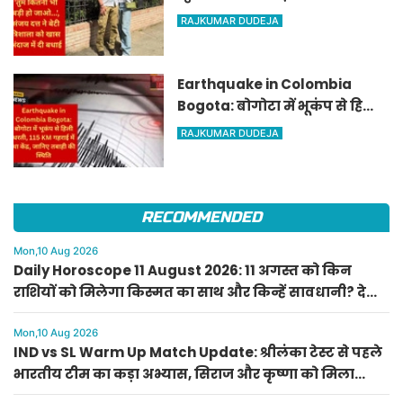
संजय दत्त ने बेटी त्रिशाला को खास
RAJKUMAR DUDEJA
अंदाज में दी बधाई
Earthquake in Colombia
Bogota: बोगोटा में भूकंप से हिली
धरती, 115 KM गहराई में था केंद्र,
RAJKUMAR DUDEJA
जानिए तबाही की स्थिति
RECOMMENDED
Mon,10 Aug 2026
Daily Horoscope 11 August 2026: 11 अगस्त को किन
राशियों को मिलेगा किस्मत का साथ और किन्हें सावधानी? देखें
राशिफल
Mon,10 Aug 2026
IND vs SL Warm Up Match Update: श्रीलंका टेस्ट से पहले
भारतीय टीम का कड़ा अभ्यास, सिराज और कृष्णा को मिला
आराम