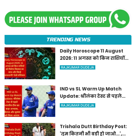
TRENDING NEWS
Daily Horoscope 11 August
2026: 11 अगस्त को किन राशियों
को मिलेगा किस्मत का साथ और
RAJKUMAR DUDEJA
किन्हें सावधानी? देखें राशिफल
IND vs SL Warm Up Match
Update: श्रीलंका टेस्ट से पहले
भारतीय टीम का कड़ा अभ्यास,
RAJKUMAR DUDEJA
सिराज और कृष्णा को मिला आराम
Trishala Dutt Birthday Post:
'तुम कितनी भी बड़ी हो जाओ...',