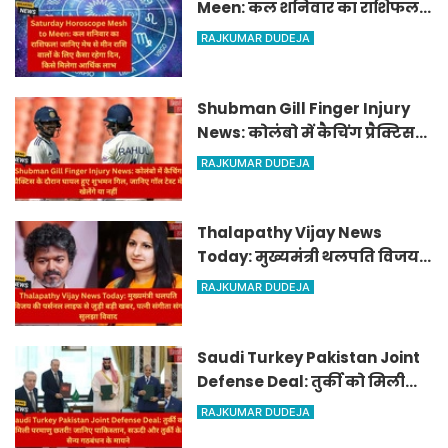
Meen: कल शनिवार का राशिफल!
जानिए मेष से मीन राशि वालों के
RAJKUMAR DUDEJA
लिए कैसा रहेगा दिन, किसे मिलेगा
आर्थिक लाभ
Shubman Gill Finger Injury
News: कोलंबो में कैचिंग प्रैक्टिस
के दौरान घायल हुए शुभमन गिल,
RAJKUMAR DUDEJA
जानिए गॉल टेस्ट में खेलेंगे या नहीं
Thalapathy Vijay News
Today: मुख्यमंत्री थलपति विजय
की पर्सनल लाइफ से जुड़ी बड़ी खबर,
RAJKUMAR DUDEJA
पत्नी संगीता संग सुलझा विवाद
Saudi Turkey Pakistan Joint
Defense Deal: तुर्की को मिली
परमाणु छतरी! जानिए पाकिस्तान,
RAJKUMAR DUDEJA
सऊदी और तुर्की के सैन्य गठबंधन